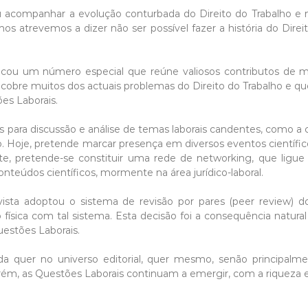
iu acompanhar a evolução conturbada do Direito do Trabalho 
nos atrevemos a dizer não ser possível fazer a história do Di
ublicou um número especial que reúne valiosos contributos de 
cobre muitos dos actuais problemas do Direito do Trabalho e qu
es Laborais.
 para discussão e análise de temas laborais candentes, como a
o. Hoje, pretende marcar presença em diversos eventos científi
nte, pretende-se constituir uma rede de networking, que ligu
nteúdos científicos, mormente na área jurídico-laboral.
ta adoptou o sistema de revisão por pares (peer review) dos
o física com tal sistema. Esta decisão foi a consequência natur
estões Laborais.
da quer no universo editorial, quer mesmo, senão principalmen
m, as Questões Laborais continuam a emergir, com a riqueza e