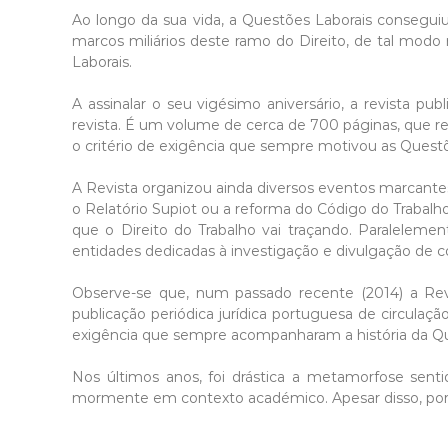
Ao longo da sua vida, a Questões Laborais consegu
marcos miliários deste ramo do Direito, de tal modo 
Laborais.
A assinalar o seu vigésimo aniversário, a revista p
revista. É um volume de cerca de 700 páginas, que re
o critério de exigência que sempre motivou as Questõ
A Revista organizou ainda diversos eventos marcantes
o Relatório Supiot ou a reforma do Código do Trabalh
que o Direito do Trabalho vai traçando. Paraleleme
entidades dedicadas à investigação e divulgação de co
Observe-se que, num passado recente (2014) a Revis
publicação periódica jurídica portuguesa de circulaçã
exigência que sempre acompanharam a história da Qu
Nos últimos anos, foi drástica a metamorfose senti
mormente em contexto académico. Apesar disso, poré