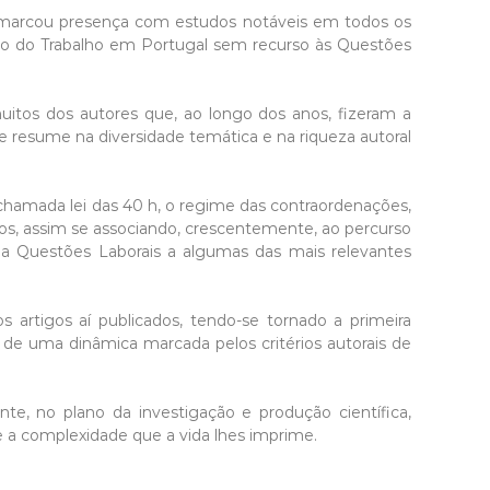
e marcou presença com estudos notáveis em todos os
reito do Trabalho em Portugal sem recurso às Questões
muitos dos autores que, ao longo dos anos, fizeram a
e resume na diversidade temática e na riqueza autoral
 chamada lei das 40 h, o regime das contraordenações,
cos, assim se associando, crescentemente, ao percurso
e a Questões Laborais a algumas das mais relevantes
 artigos aí publicados, tendo-se tornado a primeira
al de uma dinâmica marcada pelos critérios autorais de
te, no plano da investigação e produção científica,
 a complexidade que a vida lhes imprime.