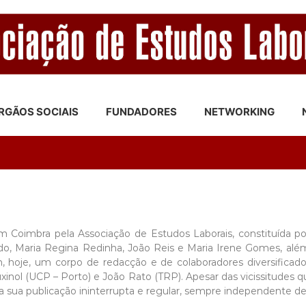
RGÃOS SOCIAIS
FUNDADORES
NETWORKING
m Coimbra pela Associação de Estudos Laborais, constituída po
ado, Maria Regina Redinha, João Reis e Maria Irene Gomes, a
m, hoje, um corpo de redacção e de colaboradores diversificad
xinol (UCP – Porto) e João Rato (TRP). Apesar das vicissitudes
a sua publicação ininterrupta e regular, sempre independente de 