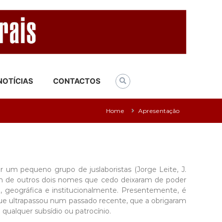
NOTÍCIAS
CONTACTOS
Home
Apresentação
r um pequeno grupo de juslaboristas (Jorge Leite, J.
lém de outros dois nomes que cedo deixaram de poder
o, geográfica e institucionalmente. Presentemente, é
 que ultrapassou num passado recente, que a obrigaram
qualquer subsídio ou patrocínio.